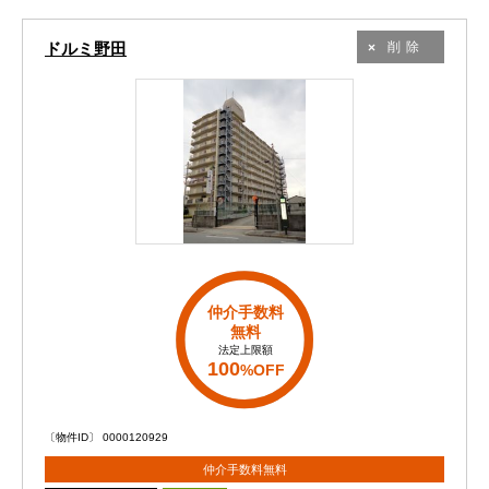
ドルミ野田
削除
仲介手数料
無料
法定上限額
100
%OFF
〔物件ID〕 0000120929
仲介手数料無料