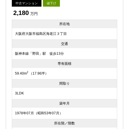
中古マンション
値下げ
2,180
万円
所在地
大阪府大阪市福島区海老江３丁目
交通
阪神本線「野田」駅 徒歩13分
専有面積
2
59.40m
（17.96坪）
間取り
3LDK
築年月
1978年07月（昭和53年07月）
所在階／階数