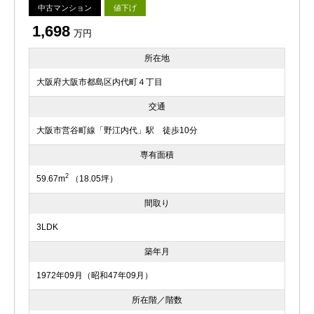
中古マンション
値下げ
1,698
万円
所在地
大阪府大阪市都島区内代町４丁目
交通
大阪市営谷町線「野江内代」駅 徒歩10分
専有面積
2
59.67m
（18.05坪）
間取り
3LDK
築年月
1972年09月（昭和47年09月）
所在階／階数