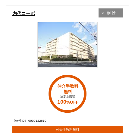
内代コーポ
削除
仲介手数料
無料
法定上限額
100
%OFF
〔物件ID〕 0000122610
仲介手数料無料