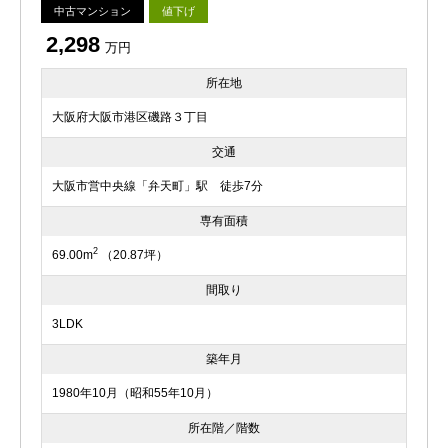
中古マンション
値下げ
2,298
万円
所在地
大阪府大阪市港区磯路３丁目
交通
大阪市営中央線「弁天町」駅 徒歩7分
専有面積
2
69.00m
（20.87坪）
間取り
3LDK
築年月
1980年10月（昭和55年10月）
所在階／階数