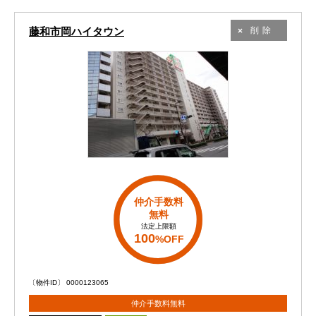
藤和市岡ハイタウン
削除
仲介手数料
無料
法定上限額
100
%OFF
〔物件ID〕 0000123065
仲介手数料無料