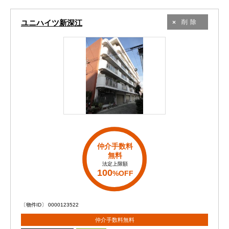
ユニハイツ新深江
削除
仲介手数料
無料
法定上限額
100
%OFF
〔物件ID〕 0000123522
仲介手数料無料