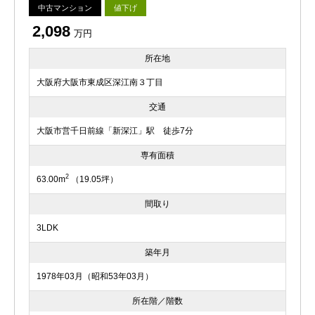
中古マンション
値下げ
2,098
万円
所在地
大阪府大阪市東成区深江南３丁目
交通
大阪市営千日前線「新深江」駅 徒歩7分
専有面積
2
63.00m
（19.05坪）
間取り
3LDK
築年月
1978年03月（昭和53年03月）
所在階／階数