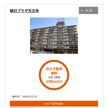
朝日プラザ天王寺
削除
仲介手数料
無料
法定上限額
100
%OFF
〔物件ID〕 0000123710
仲介手数料無料