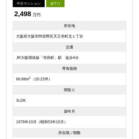
中古マンション
値下げ
2,498
万円
所在地
大阪府大阪市阿倍野区天王寺町北１丁目
交通
JR大阪環状線「寺田町」駅 徒歩4分
専有面積
2
66.88m
（20.23坪）
間取り
3LDK
築年月
1978年10月（昭和53年10月）
所在階／階数