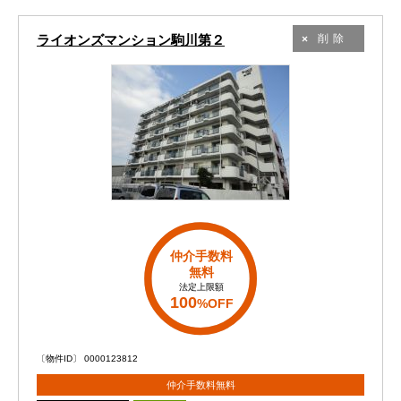
ライオンズマンション駒川第２
削除
仲介手数料
無料
法定上限額
100
%OFF
〔物件ID〕 0000123812
仲介手数料無料