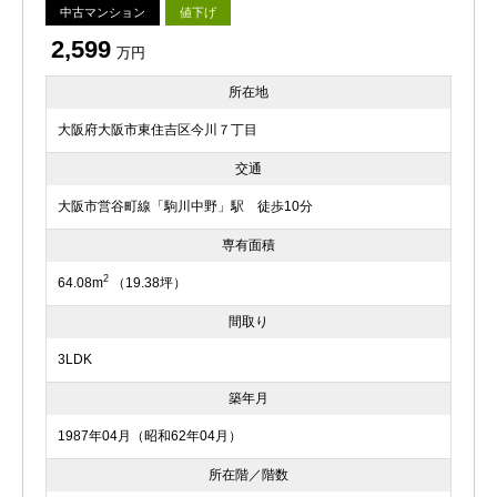
中古マンション
値下げ
2,599
万円
所在地
大阪府大阪市東住吉区今川７丁目
交通
大阪市営谷町線「駒川中野」駅 徒歩10分
専有面積
2
64.08m
（19.38坪）
間取り
3LDK
築年月
1987年04月（昭和62年04月）
所在階／階数