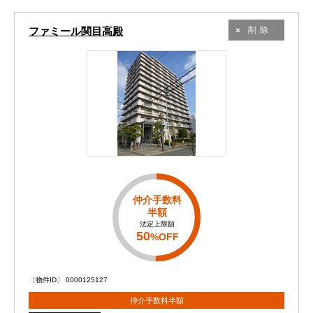
ファミール関目高殿
削除
仲介手数料
半額
法定上限額
50
%OFF
〔物件ID〕 0000125127
仲介手数料半額