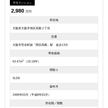
中古マンション
2,980
万円
所在地
大阪府大阪市旭区高殿２丁目
交通
大阪市営谷町線「関目高殿」駅 徒歩13分
専有面積
2
63.47m
（19.19坪）
間取り
3LDK
築年月
1996年03月（平成8年03月）
所在階／階数