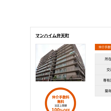
マンハイム弁天町
仲介手数
所
交
専有
築
仲介手数料
無料
法定上限額
100
%OFF