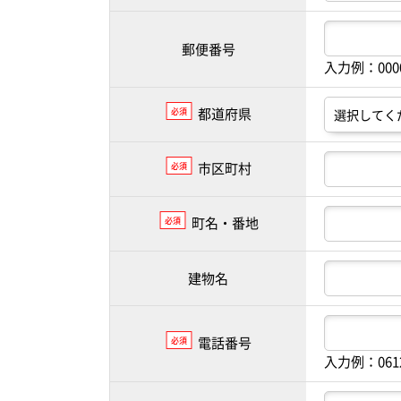
郵便番号
入力例：00
都道府県
必須
市区町村
必須
町名・番地
必須
建物名
電話番号
必須
入力例：061