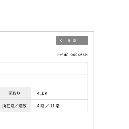
削除
〔物件ID〕 0000125354
間取り
4LDK
所在階／階数
4 階 ／ 11 階