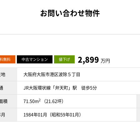
お問い合わせ物件
2,899
料無料
中古マンション
値下げ
万円
在地
大阪府大阪市港区波除５丁目
通
JR大阪環状線「弁天町」駅 徒歩5分
2
面積
71.50m
（21.62坪）
年月
1984年01月（昭和59年01月）