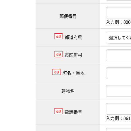
郵便番号
入力例：00
都道府県
必須
市区町村
必須
町名・番地
必須
建物名
電話番号
必須
入力例：061