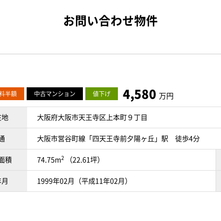
お問い合わせ物件
4,580
料半額
中古マンション
値下げ
万円
在地
大阪府大阪市天王寺区上本町９丁目
通
大阪市営谷町線「四天王寺前夕陽ヶ丘」駅 徒歩4分
2
面積
74.75m
（22.61坪）
年月
1999年02月（平成11年02月）