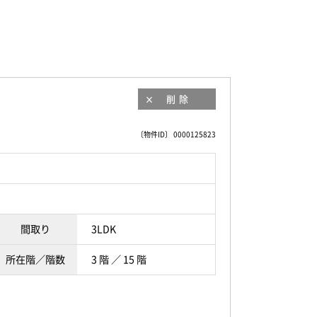
削除
〔物件ID〕 0000125823
間取り
3LDK
所在階／階数
3 階 ／ 15 階