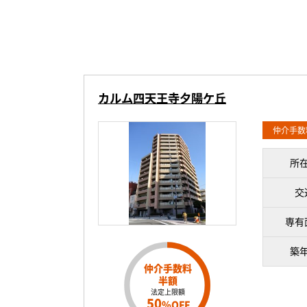
カルム四天王寺夕陽ケ丘
仲介手数
所
交
専有
築
仲介手数料
半額
法定上限額
50
%OFF