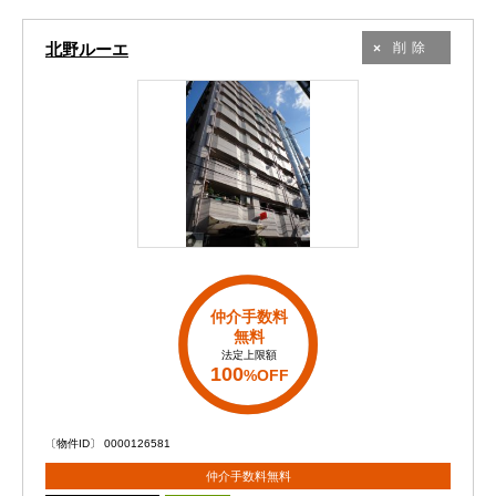
北野ルーエ
削除
仲介手数料
無料
法定上限額
100
%OFF
〔物件ID〕 0000126581
仲介手数料無料