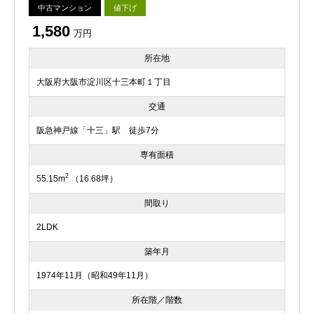
中古マンション
値下げ
1,580
万円
所在地
大阪府大阪市淀川区十三本町１丁目
交通
阪急神戸線「十三」駅 徒歩7分
専有面積
2
55.15m
（16.68坪）
間取り
2LDK
築年月
1974年11月（昭和49年11月）
所在階／階数