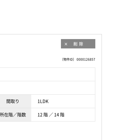
削除
〔物件ID〕 0000126857
間取り
1LDK
所在階／階数
12 階 ／ 14 階