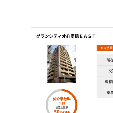
グランシティオ心斎橋ＥＡＳＴ
仲介手数
所
交
専有
築
仲介手数料
半額
法定上限額
50
%OFF