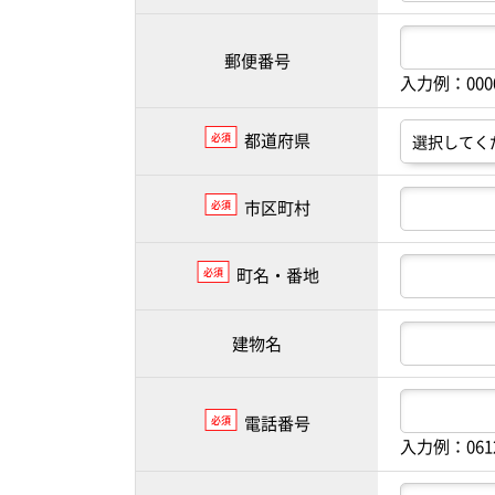
郵便番号
入力例：00
都道府県
必須
市区町村
必須
町名・番地
必須
建物名
電話番号
必須
入力例：061