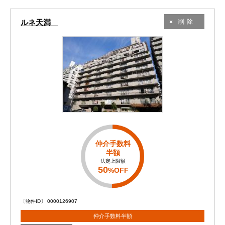
ルネ天満
削除
仲介手数料
半額
法定上限額
50
%OFF
〔物件ID〕 0000126907
仲介手数料半額