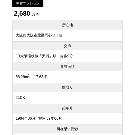
中古マンション
2,680
万円
所在地
大阪府大阪市北区同心２丁目
交通
JR大阪環状線「天満」駅 徒歩9分
専有面積
2
58.29m
（17.63坪）
間取り
2LDK
築年月
1984年06月（昭和59年06月）
所在階／階数