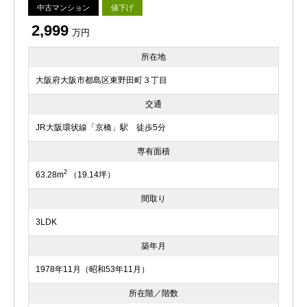
中古マンション
値下げ
2,999
万円
所在地
大阪府大阪市都島区東野田町３丁目
交通
JR大阪環状線「京橋」駅 徒歩5分
専有面積
2
63.28m
（19.14坪）
間取り
3LDK
築年月
1978年11月（昭和53年11月）
所在階／階数