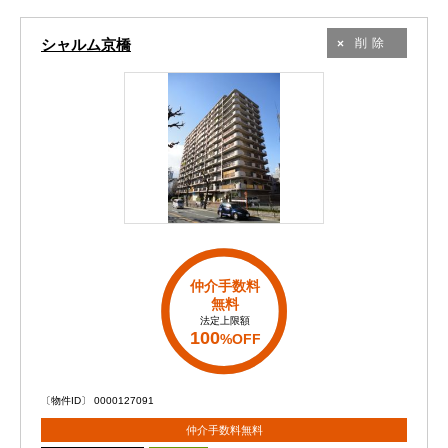
シャルム京橋
削除
仲介手数料
無料
法定上限額
100
%OFF
〔物件ID〕 0000127091
仲介手数料無料