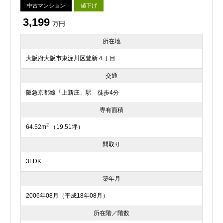
中古マンション
値下げ
3,199
万円
所在地
大阪府大阪市東淀川区豊新４丁目
交通
阪急京都線「上新庄」駅 徒歩4分
専有面積
2
64.52m
（19.51坪）
間取り
3LDK
築年月
2006年08月（平成18年08月）
所在階／階数