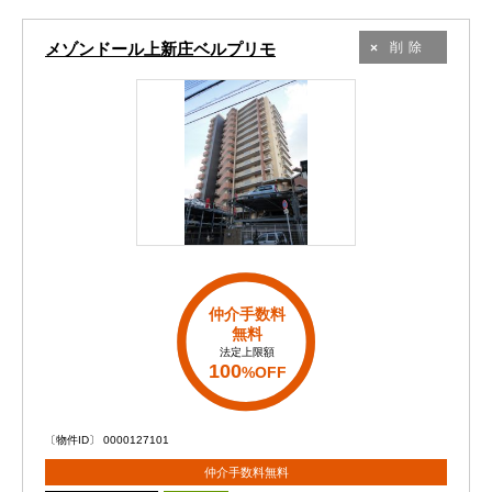
メゾンドール上新庄ベルプリモ
削除
仲介手数料
無料
法定上限額
100
%OFF
〔物件ID〕 0000127101
仲介手数料無料