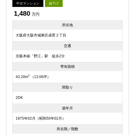
中古マンション
値下げ
1,480
万円
所在地
大阪府大阪市城東区成育２丁目
交通
京阪本線「野江」駅 徒歩2分
専有面積
2
43.20m
（13.06坪）
間取り
2DK
築年月
1975年02月（昭和50年02月）
所在階／階数