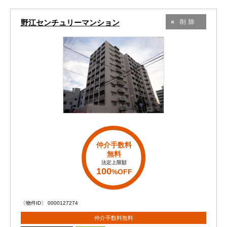
野江センチュリーマンション
削除
仲介手数料
無料
法定上限額
100
%OFF
〔物件ID〕 0000127274
仲介手数料無料