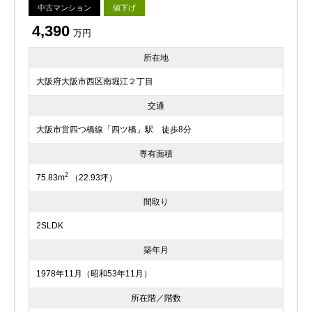
中古マンション
値下げ
4,390
万円
所在地
大阪府大阪市西区南堀江２丁目
交通
大阪市営四つ橋線「四ツ橋」駅 徒歩8分
専有面積
2
75.83m
（22.93坪）
間取り
2SLDK
築年月
1978年11月（昭和53年11月）
所在階／階数