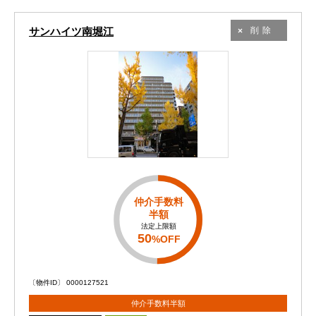
サンハイツ南堀江
削除
仲介手数料
半額
法定上限額
50
%OFF
〔物件ID〕 0000127521
仲介手数料半額