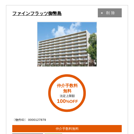
ファインフラッツ御幣島
削除
仲介手数料
無料
法定上限額
100
%OFF
〔物件ID〕 0000127879
仲介手数料無料