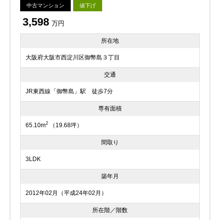
中古マンション
値下げ
3,598
万円
所在地
大阪府大阪市西淀川区御幣島３丁目
交通
JR東西線「御幣島」駅 徒歩7分
専有面積
2
65.10m
（19.68坪）
間取り
3LDK
築年月
2012年02月（平成24年02月）
所在階／階数