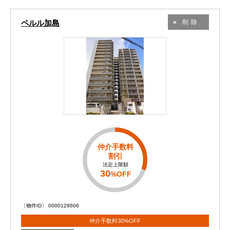
ペルル加島
削除
仲介手数料
割引
法定上限額
30
%OFF
〔物件ID〕 0000128606
仲介手数料30%OFF