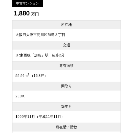
中古マンション
1,880
万円
所在地
大阪府大阪市淀川区加島３丁目
交通
JR東西線「加島」駅 徒歩2分
専有面積
2
55.56m
（16.8坪）
間取り
2LDK
築年月
1999年11月（平成11年11月）
所在階／階数