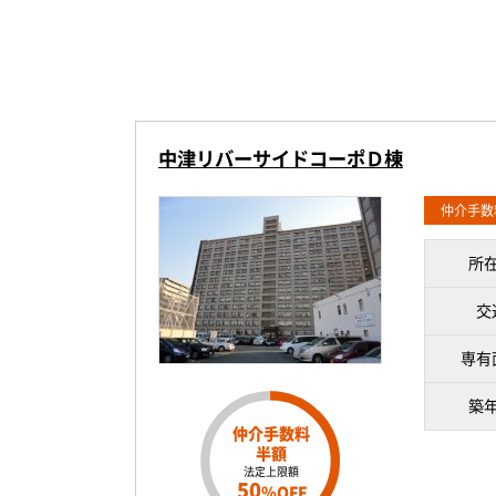
中津リバーサイドコーポＤ棟
仲介手数
所
交
専有
築
仲介手数料
半額
法定上限額
50
%OFF