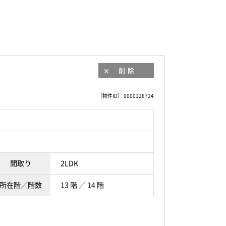
削除
〔物件ID〕 0000128724
間取り
2LDK
所在階／階数
13 階 ／ 14 階