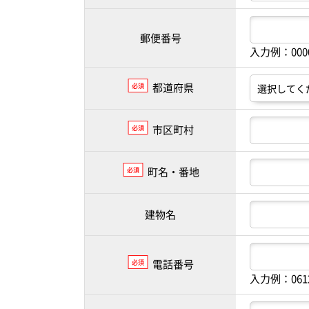
郵便番号
入力例：00
都道府県
必須
市区町村
必須
町名・番地
必須
建物名
電話番号
必須
入力例：061