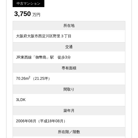
中古マンション
3,750
万円
所在地
大阪府大阪市西淀川区野里３丁目
交通
JR東西線「御幣島」駅 徒歩3分
専有面積
2
70.26m
（21.25坪）
間取り
3LDK
築年月
2006年08月（平成18年08月）
所在階／階数