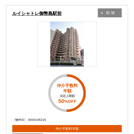
ルイシャトレ御幣島駅前
削除
仲介手数料
半額
法定上限額
50
%OFF
〔物件ID〕 0000106216
仲介手数料半額