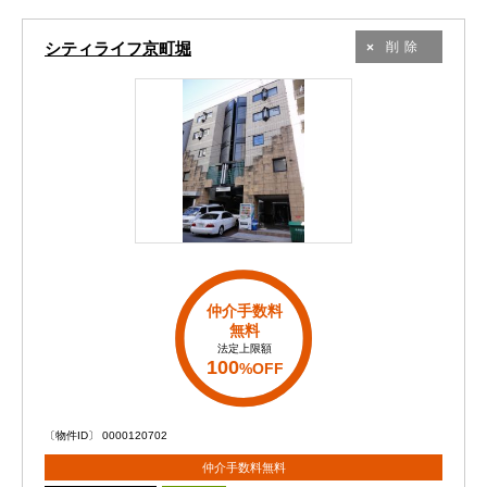
シティライフ京町堀
削除
仲介手数料
無料
法定上限額
100
%OFF
〔物件ID〕 0000120702
仲介手数料無料