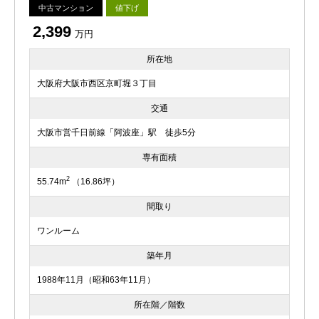
中古マンション
値下げ
2,399
万円
所在地
大阪府大阪市西区京町堀３丁目
交通
大阪市営千日前線「阿波座」駅 徒歩5分
専有面積
2
55.74m
（16.86坪）
間取り
ワンルーム
築年月
1988年11月（昭和63年11月）
所在階／階数