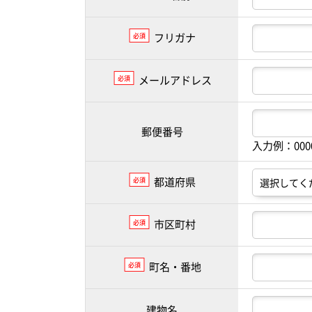
フリガナ
必須
メールアドレス
必須
郵便番号
入力例：00
都道府県
必須
市区町村
必須
町名・番地
必須
建物名