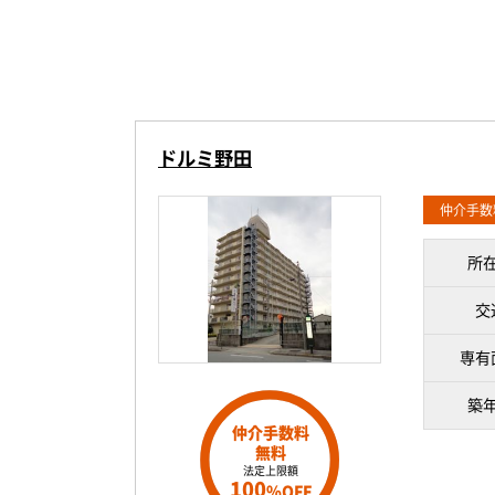
ドルミ野田
仲介手数
所
交
専有
築
仲介手数料
無料
法定上限額
100
%OFF