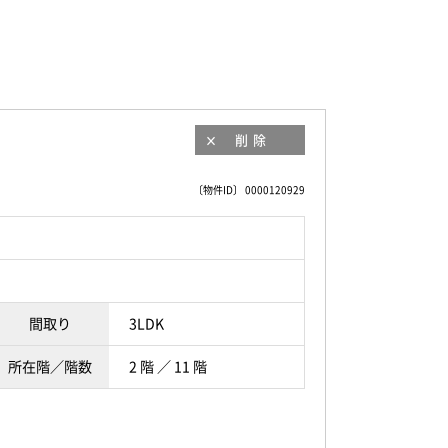
削除
〔物件ID〕 0000120929
間取り
3LDK
所在階／階数
2 階 ／ 11 階