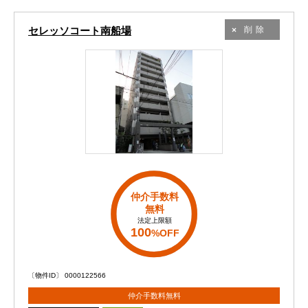
セレッソコート南船場
削除
仲介手数料
無料
法定上限額
100
%OFF
〔物件ID〕 0000122566
仲介手数料無料