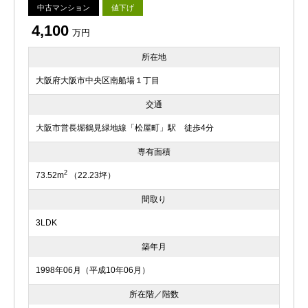
中古マンション
値下げ
4,100
万円
所在地
大阪府大阪市中央区南船場１丁目
交通
大阪市営長堀鶴見緑地線「松屋町」駅 徒歩4分
専有面積
2
73.52m
（22.23坪）
間取り
3LDK
築年月
1998年06月（平成10年06月）
所在階／階数