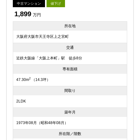
中古マンション
値下げ
1,899
万円
所在地
大阪府大阪市天王寺区上之宮町
交通
近鉄大阪線「大阪上本町」駅 徒歩8分
専有面積
2
47.30m
（14.3坪）
間取り
2LDK
築年月
1973年08月（昭和48年08月）
所在階／階数