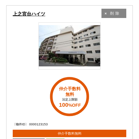
上之宮台ハイツ
削除
仲介手数料
無料
法定上限額
100
%OFF
〔物件ID〕 0000123153
仲介手数料無料