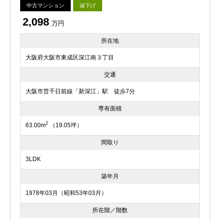
中古マンション
値下げ
2,098
万円
所在地
大阪府大阪市東成区深江南３丁目
交通
大阪市営千日前線「新深江」駅 徒歩7分
専有面積
2
63.00m
（19.05坪）
間取り
3LDK
築年月
1978年03月（昭和53年03月）
所在階／階数