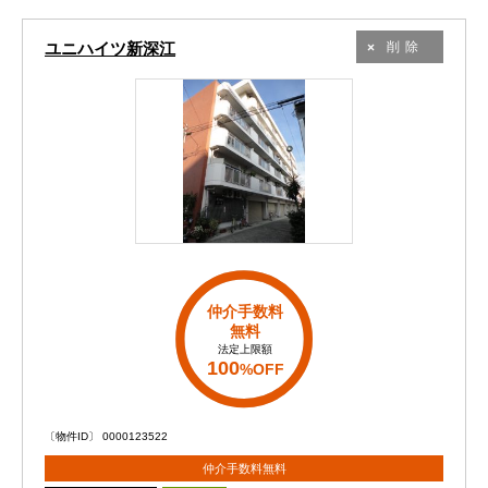
ユニハイツ新深江
削除
仲介手数料
無料
法定上限額
100
%OFF
〔物件ID〕 0000123522
仲介手数料無料