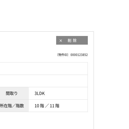
削除
〔物件ID〕 0000123852
間取り
3LDK
所在階／階数
10 階 ／ 11 階