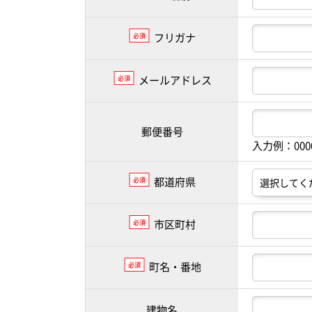
フリガナ
必須
メールアドレス
必須
郵便番号
入力例：00
都道府県
必須
市区町村
必須
町名・番地
必須
建物名