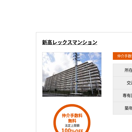
新高レックスマンション
仲介手数
所
交
専有
築
仲介手数料
無料
法定上限額
100
%OFF