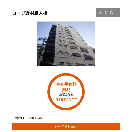
コープ野村農人橋
削除
仲介手数料
無料
法定上限額
100
%OFF
〔物件ID〕 0000124562
仲介手数料無料