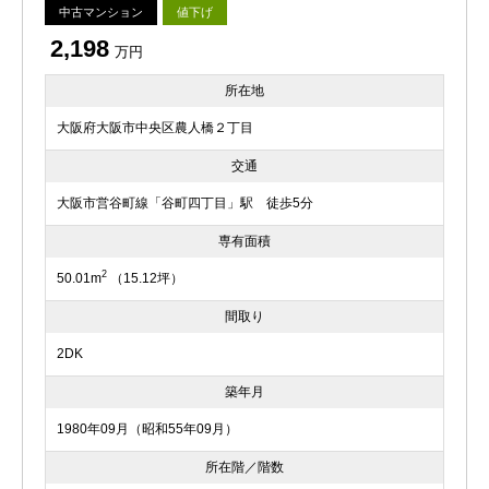
中古マンション
値下げ
2,198
万円
所在地
大阪府大阪市中央区農人橋２丁目
交通
大阪市営谷町線「谷町四丁目」駅 徒歩5分
専有面積
2
50.01m
（15.12坪）
間取り
2DK
築年月
1980年09月（昭和55年09月）
所在階／階数