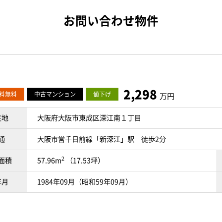
お問い合わせ物件
2,298
料無料
中古マンション
値下げ
万円
在地
大阪府大阪市東成区深江南１丁目
通
大阪市営千日前線「新深江」駅 徒歩2分
2
面積
57.96m
（17.53坪）
年月
1984年09月（昭和59年09月）