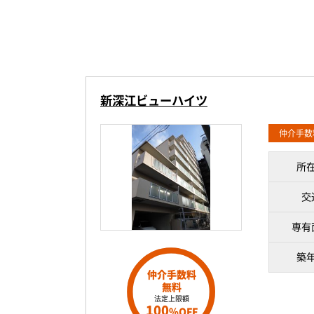
新深江ビューハイツ
仲介手数
所
交
専有
築
仲介手数料
無料
法定上限額
100
%OFF