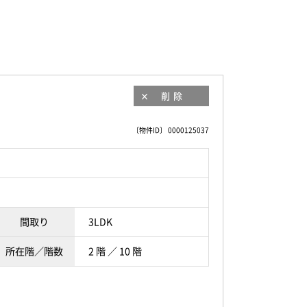
削除
〔物件ID〕 0000125037
間取り
3LDK
所在階／階数
2 階 ／ 10 階