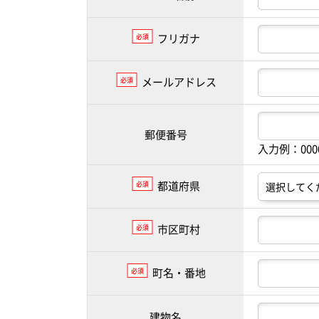
フリガナ
必須
メールアドレス
必須
郵便番号
入力例：00
都道府県
必須
市区町村
必須
町名・番地
必須
建物名