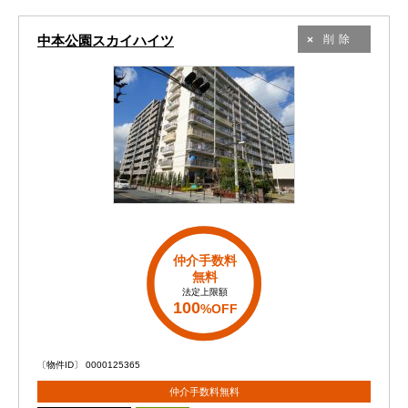
中本公園スカイハイツ
削除
仲介手数料
無料
法定上限額
100
%OFF
〔物件ID〕 0000125365
仲介手数料無料