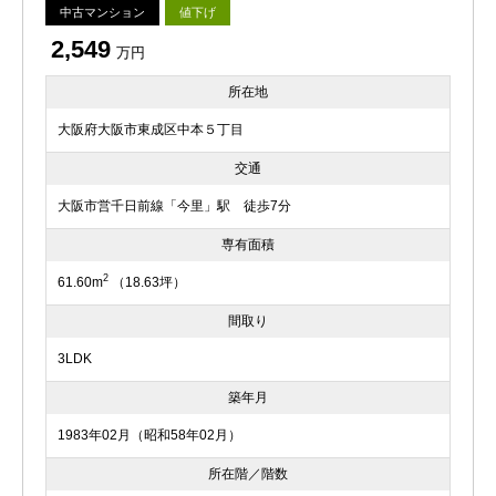
中古マンション
値下げ
2,549
万円
所在地
大阪府大阪市東成区中本５丁目
交通
大阪市営千日前線「今里」駅 徒歩7分
専有面積
2
61.60m
（18.63坪）
間取り
3LDK
築年月
1983年02月（昭和58年02月）
所在階／階数