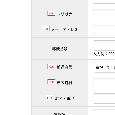
フリガナ
必須
メールアドレス
必須
郵便番号
入力例：00
都道府県
必須
市区町村
必須
町名・番地
必須
建物名