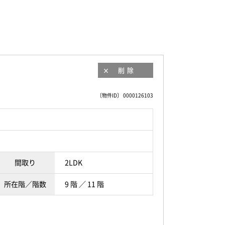
削除
〔物件ID〕 0000126103
間取り
2LDK
所在階／階数
9 階 ／ 11 階