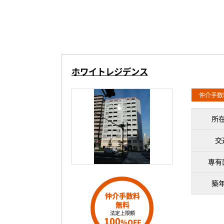
ホワイトレジデンス
仲介手数
所
交
専有
築
仲介手数料
無料
法定上限額
100
%OFF