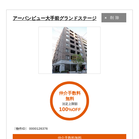
アーバンビュー大手前グランドステージ
削除
仲介手数料
無料
法定上限額
100
%OFF
〔物件ID〕 0000126376
仲介手数料無料