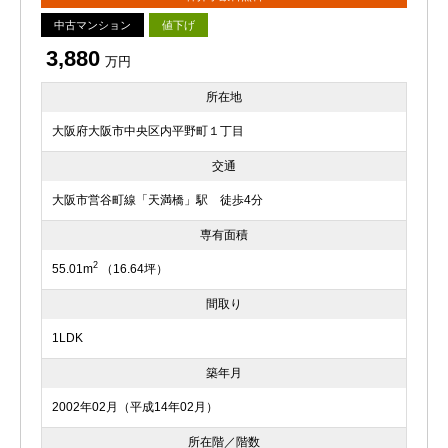
中古マンション
値下げ
3,880
万円
所在地
大阪府大阪市中央区内平野町１丁目
交通
大阪市営谷町線「天満橋」駅 徒歩4分
専有面積
2
55.01m
（16.64坪）
間取り
1LDK
築年月
2002年02月（平成14年02月）
所在階／階数