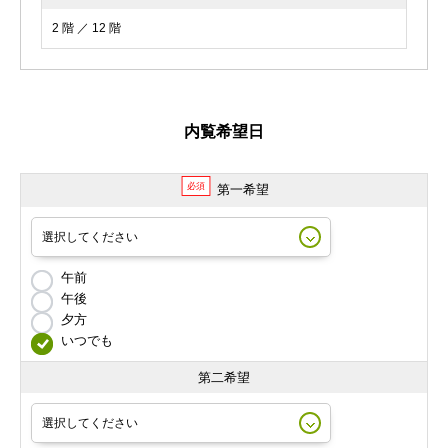
2 階 ／ 12 階
内覧希望日
必須
第一希望
午前
午後
夕方
いつでも
第二希望