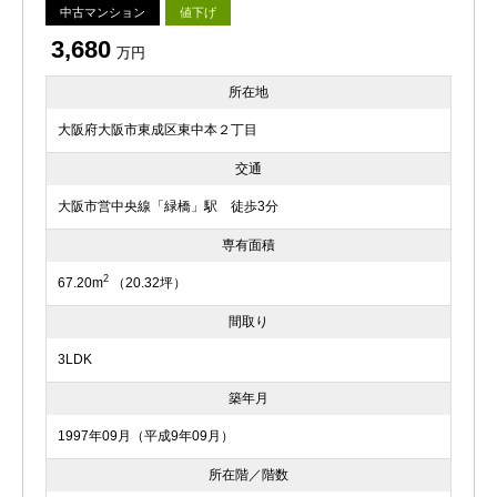
中古マンション
値下げ
3,680
万円
所在地
大阪府大阪市東成区東中本２丁目
交通
大阪市営中央線「緑橋」駅 徒歩3分
専有面積
2
67.20m
（20.32坪）
間取り
3LDK
築年月
1997年09月（平成9年09月）
所在階／階数