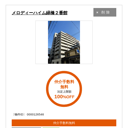
メロディーハイム緑橋２番館
削除
仲介手数料
無料
法定上限額
100
%OFF
〔物件ID〕 0000126546
仲介手数料無料