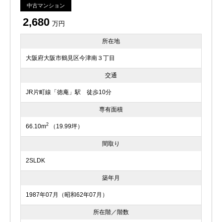
中古マンション
2,680
万円
所在地
大阪府大阪市鶴見区今津南３丁目
交通
JR片町線「徳庵」駅 徒歩10分
専有面積
2
66.10m
（19.99坪）
間取り
2SLDK
築年月
1987年07月（昭和62年07月）
所在階／階数