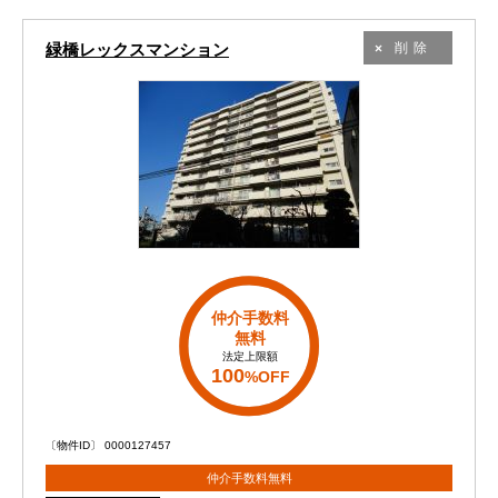
緑橋レックスマンション
削除
仲介手数料
無料
法定上限額
100
%OFF
〔物件ID〕 0000127457
仲介手数料無料