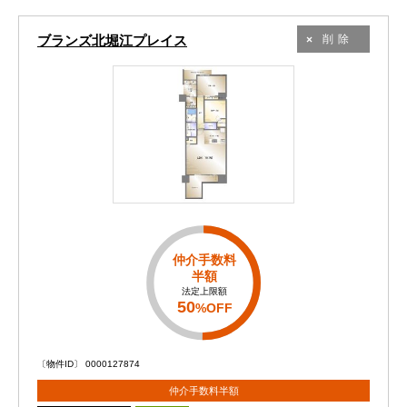
ブランズ北堀江プレイス
削除
仲介手数料
半額
法定上限額
50
%OFF
〔物件ID〕 0000127874
仲介手数料半額