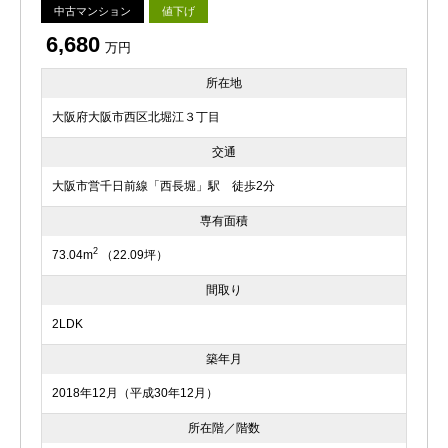
中古マンション
値下げ
6,680
万円
所在地
大阪府大阪市西区北堀江３丁目
交通
大阪市営千日前線「西長堀」駅 徒歩2分
専有面積
2
73.04m
（22.09坪）
間取り
2LDK
築年月
2018年12月（平成30年12月）
所在階／階数