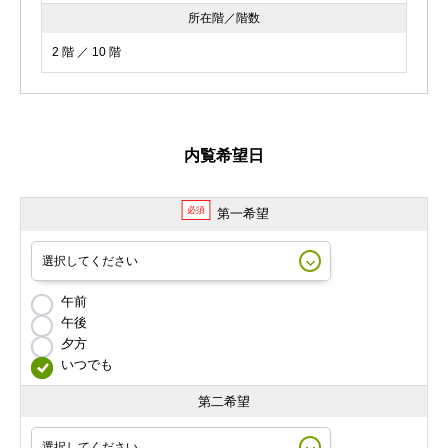
所在階／階数
2 階 ／ 10 階
内覧希望日
必須
第一希望
午前
午後
夕方
いつでも
第二希望