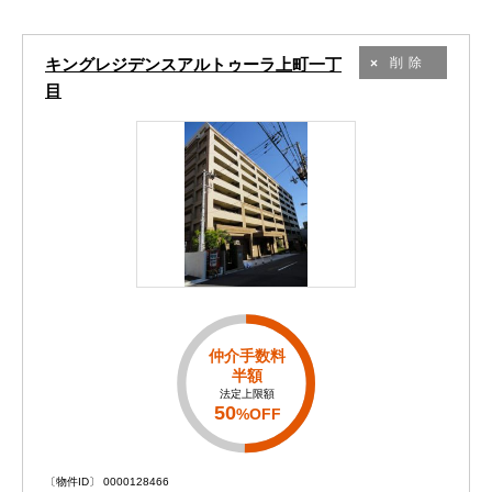
キングレジデンスアルトゥーラ上町一丁
削除
目
仲介手数料
半額
法定上限額
50
%OFF
〔物件ID〕 0000128466