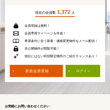
1,372
現在の会員数
人
会員登録は無料！
会員専用
マイページを作成！
希望条件に合う
新着・価格変更物件を
メール配信！
非公開物件が
閲覧可能！
他社にはない
特別限定物件の
ご紹介チャンスあり！
新規会員登録
ログイン
お気軽にお問い合わせください