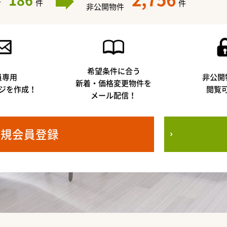
186
件
件
件
非公開物件
希望条件に合う
員専用
非公開
新着・価格変更物件を
ジを作成！
閲覧
メール配信！
新規会員登録