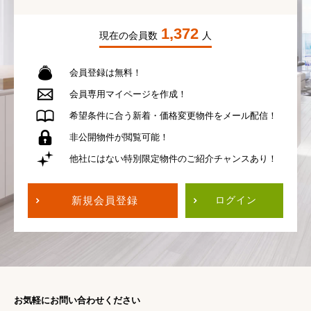
1,372
現在の会員数
人
会員登録は無料！
会員専用
マイページを作成！
希望条件に合う
新着・価格変更物件を
メール配信！
非公開物件が
閲覧可能！
他社にはない
特別限定物件の
ご紹介チャンスあり！
新規会員登録
ログイン
お気軽にお問い合わせください