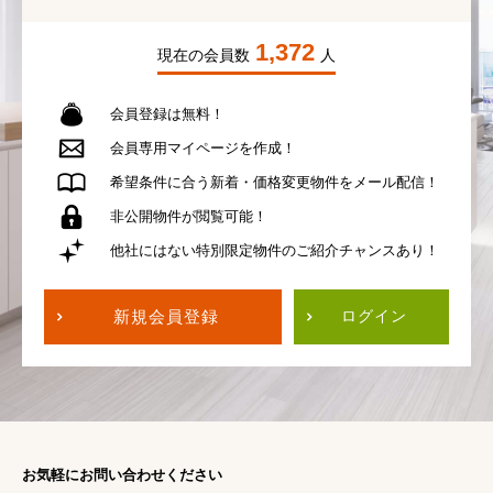
1,372
現在の会員数
人
会員登録は無料！
会員専用
マイページを作成！
希望条件に合う
新着・価格変更物件を
メール配信！
非公開物件が
閲覧可能！
他社にはない
特別限定物件の
ご紹介チャンスあり！
新規会員登録
ログイン
お気軽にお問い合わせください