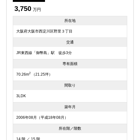
3,750
万円
所在地
大阪府大阪市西淀川区野里３丁目
交通
JR東西線「御幣島」駅 徒歩3分
専有面積
2
70.26m
（21.25坪）
間取り
3LDK
築年月
2006年08月（平成18年08月）
所在階／階数
14 階 ／ 15 階