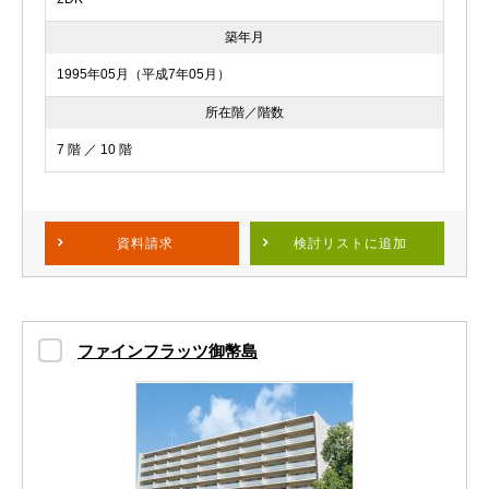
築年月
1995年05月（平成7年05月）
所在階／階数
7 階 ／ 10 階
資料請求
検討リスト
に追加
ファインフラッツ御幣島