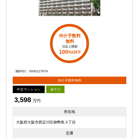
仲介手数料
無料
法定上限額
100
%OFF
〔物件ID〕 0000127879
仲介手数料無料
中古マンション
値下げ
3,598
万円
所在地
大阪府大阪市西淀川区御幣島３丁目
交通