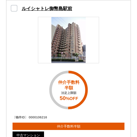
ルイシャトレ御幣島駅前
仲介手数料
半額
法定上限額
50
%OFF
〔物件ID〕 0000106216
仲介手数料半額
中古マンション