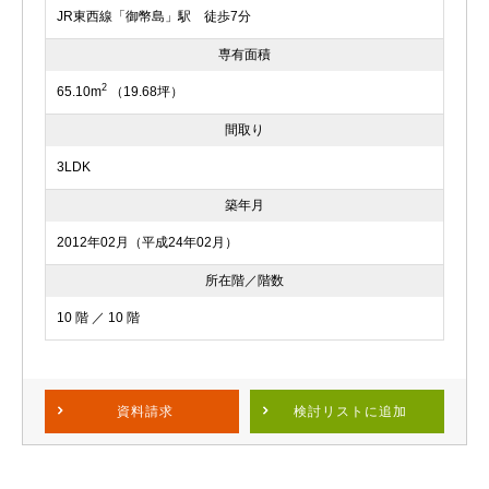
JR東西線「御幣島」駅 徒歩7分
専有面積
2
65.10m
（19.68坪）
間取り
3LDK
築年月
2012年02月（平成24年02月）
所在階／階数
10 階 ／ 10 階
資料請求
検討リスト
に追加