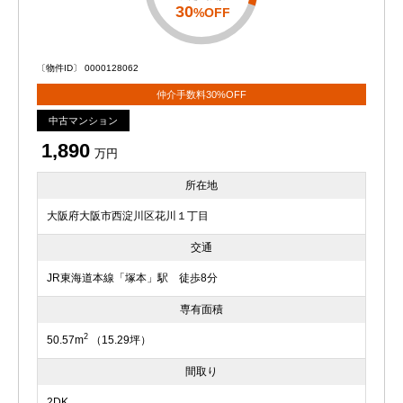
30
%OFF
〔物件ID〕 0000128062
仲介手数料30%OFF
中古マンション
1,890
万円
所在地
大阪府大阪市西淀川区花川１丁目
交通
JR東海道本線「塚本」駅 徒歩8分
専有面積
2
50.57m
（15.29坪）
間取り
2DK