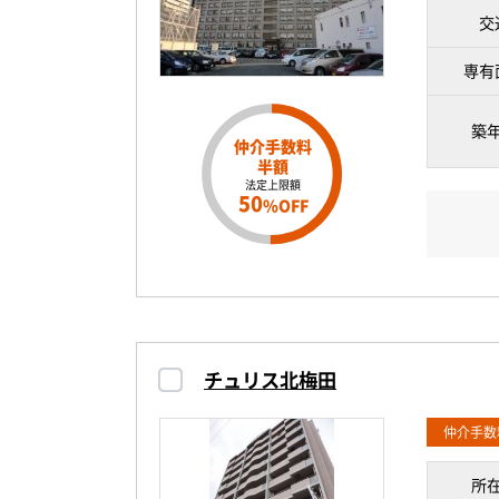
交
専有
築
仲介手数料
半額
法定上限額
50
%OFF
チュリス北梅田
仲介手数
所