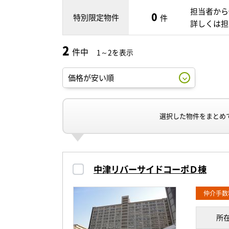
担当者から
0
特別限定物件
件
詳しくは担
2
件中
1～2を表示
選択した物件をまとめ
中津リバーサイドコーポＤ棟
仲介手数
所