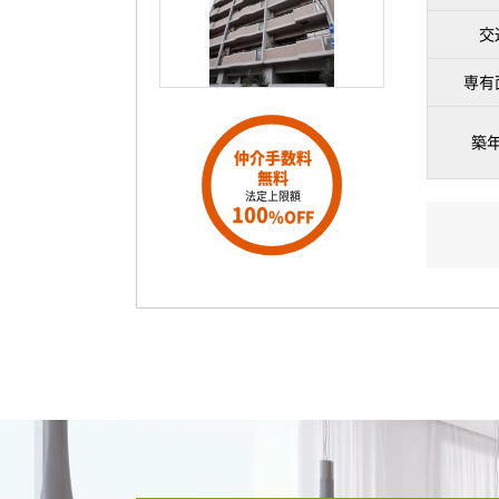
交
専有
築
仲介手数料
無料
法定上限額
100
%OFF