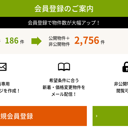
会員登録のご案内
会員登録で物件数が大幅アップ！
2,756
186
公開物件＋
件
件
件
非公開物件
希望条件に合う
員専用
非公開
新着・価格変更物件を
ジを作成！
閲覧
メール配信！
新規会員登録