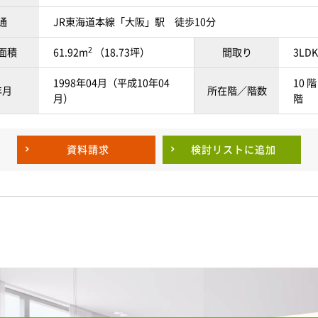
通
JR東海道本線「大阪」駅 徒歩10分
2
面積
61.92m
（18.73坪）
間取り
3LDK
1998年04月（平成10年04
10 階
年月
所在階／階数
月）
階
資料請求
検討リスト
に追加