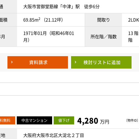
通
大阪市営御堂筋線「中津」駅 徒歩6分
2
面積
69.85m
（21.12坪）
間取り
2LDK
1971年01月（昭和46年01
13 階
年月
所在階／階数
月）
階
資料請求
検討リスト
に追加
4,280
料無料
中古マンション
値下げ
〔物件ID〕 
万円
在地
大阪府大阪市北区大淀北２丁目