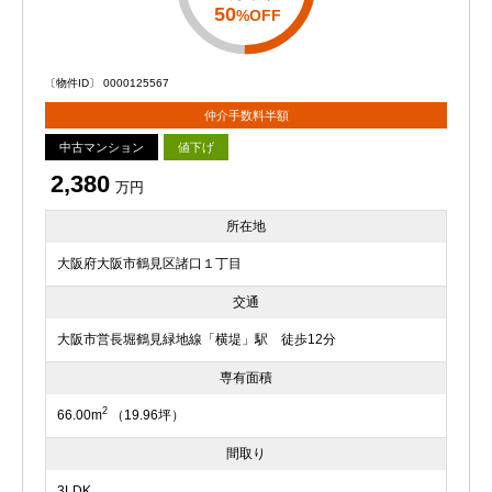
50
%OFF
〔物件ID〕 0000125567
仲介手数料半額
中古マンション
値下げ
2,380
万円
所在地
大阪府大阪市鶴見区諸口１丁目
交通
大阪市営長堀鶴見緑地線「横堤」駅 徒歩12分
専有面積
2
66.00m
（19.96坪）
間取り
3LDK