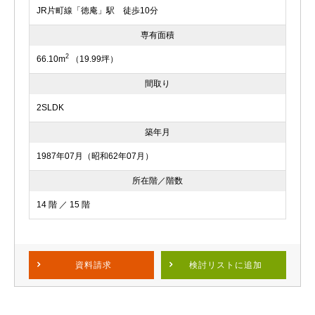
JR片町線「徳庵」駅 徒歩10分
専有面積
2
66.10m
（19.99坪）
間取り
2SLDK
築年月
1987年07月（昭和62年07月）
所在階／階数
14 階 ／ 15 階
資料請求
検討リスト
に追加