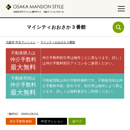
マイシティおおさか３番館
大阪市 中古マンション
＞
マイシティおおさか３番館
不動産購入は
仲介手数料割引率は物件ごとに異なります。
詳しく
仲介手数料
は仲介手数料割引アイコンをご参照ください。
最大無料
不動産売却は
不動産買取は仲介手数料無料です。
不動産売却は仲
仲介手数料
介手数料半額・割引です。
割引率は物件により異な
最大無料
ります。
詳しくは無料査定をご利用ください。
〔物件ID〕 0000126141
仲介手数料無料
中古マンション
値下げ