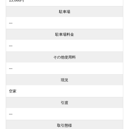
13,060円
駐車場
---
駐車場料金
---
その他使用料
---
現況
空家
引渡
---
取引態様