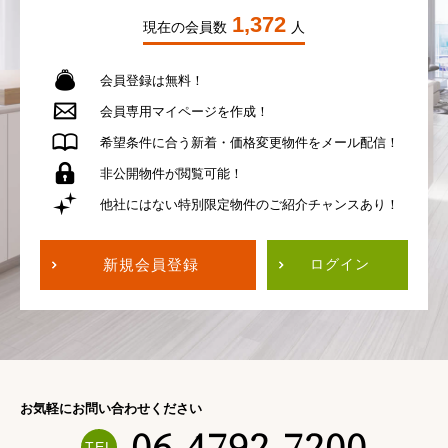
1,372
現在の会員数
人
会員登録は無料！
会員専用
マイページを作成！
希望条件に合う
新着・価格変更物件を
メール配信！
非公開物件が
閲覧可能！
他社にはない
特別限定物件の
ご紹介チャンスあり！
新規会員登録
ログイン
お気軽にお問い合わせください
06-4792-7200