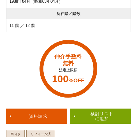
1988年04月（昭和63年04月）
所在階／階数
11 階 ／ 12 階
仲介手数料
無料
法定上限額
100
%OFF
検討リスト
資料請求
に追加
南向き
リフォーム済