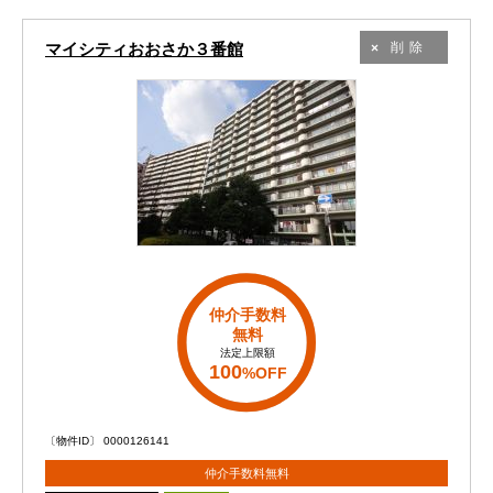
マイシティおおさか３番館
削除
仲介手数料
無料
法定上限額
100
%OFF
〔物件ID〕 0000126141
仲介手数料無料