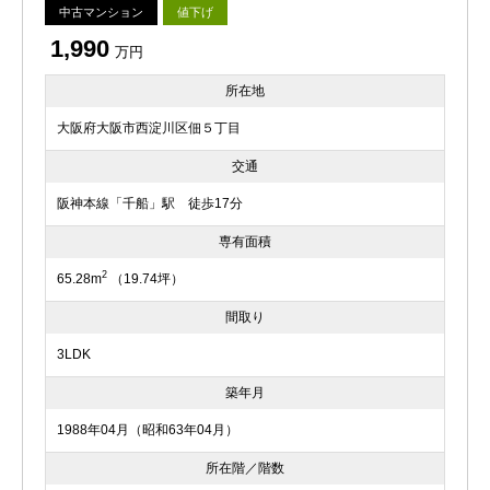
中古マンション
値下げ
1,990
万円
所在地
大阪府大阪市西淀川区佃５丁目
交通
阪神本線「千船」駅 徒歩17分
専有面積
2
65.28m
（19.74坪）
間取り
3LDK
築年月
1988年04月（昭和63年04月）
所在階／階数