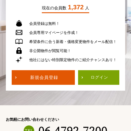
1,372
現在の会員数
人
会員登録は無料！
会員専用
マイページを作成！
希望条件に合う
新着・価格変更物件を
メール配信！
非公開物件が
閲覧可能！
他社にはない
特別限定物件の
ご紹介チャンスあり！
新規会員登録
ログイン
お気軽にお問い合わせください
06-4792-7200