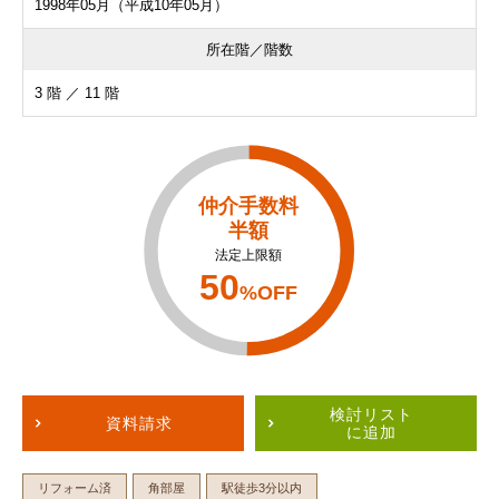
1998年05月（平成10年05月）
所在階／階数
3 階 ／ 11 階
仲介手数料
半額
法定上限額
50
%OFF
検討リスト
資料請求
に追加
リフォーム済
角部屋
駅徒歩3分以内