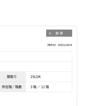
削除
〔物件ID〕 0000126834
間取り
2SLDK
所在階／階数
3 階 ／ 11 階