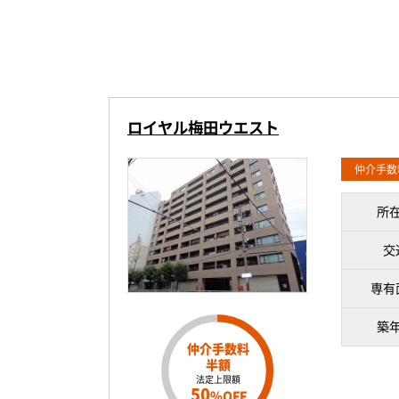
ロイヤル梅田ウエスト
仲介手数
所
交
専有
築
仲介手数料
半額
法定上限額
50
%OFF