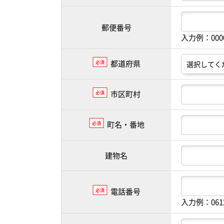
郵便番号
入力例：00
都道府県
必須
市区町村
必須
町名・番地
必須
建物名
電話番号
必須
入力例：061