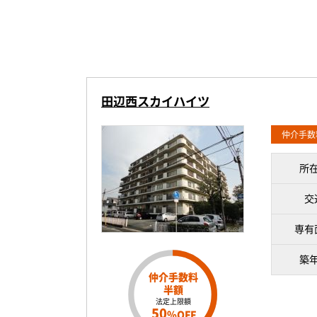
田辺西スカイハイツ
仲介手数
所
交
専有
築
仲介手数料
半額
法定上限額
50
%OFF