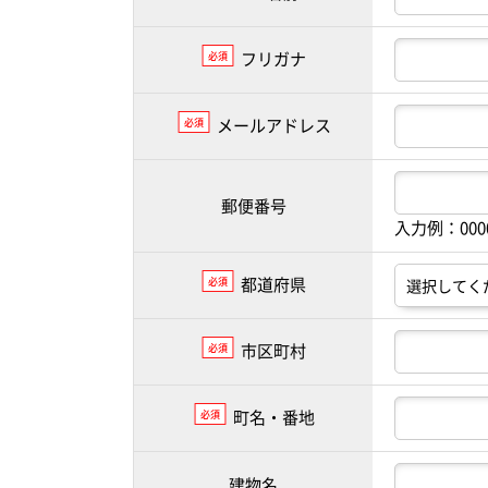
フリガナ
必須
メールアドレス
必須
郵便番号
入力例：00
都道府県
必須
市区町村
必須
町名・番地
必須
建物名