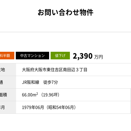
お問い合わせ物件
2,390
料半額
中古マンション
値下げ
万円
在地
大阪府大阪市東住吉区南田辺３丁目
通
JR阪和線 徒歩7分
2
面積
66.00m
（19.96坪）
年月
1979年06月（昭和54年06月）