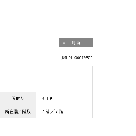
削除
〔物件ID〕 0000126579
間取り
3LDK
所在階／階数
7 階 ／ 7 階