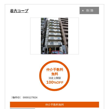
谷六コープ
削除
仲介手数料
無料
法定上限額
100
%OFF
〔物件ID〕 0000127824
仲介手数料無料