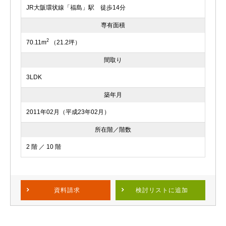
JR大阪環状線「福島」駅 徒歩14分
専有面積
2
70.11m
（21.2坪）
間取り
3LDK
築年月
2011年02月（平成23年02月）
所在階／階数
2 階 ／ 10 階
資料請求
検討リスト
に追加