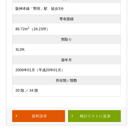
阪神本線「野田」駅 徒歩3分
専有面積
2
86.72m
（26.23坪）
間取り
3LDK
築年月
2008年01月（平成20年01月）
所在階／階数
20 階 ／ 34 階
資料請求
検討リスト
に追加