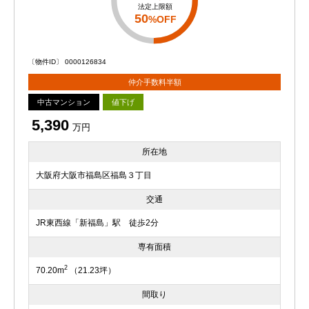
法定上限額
50
%OFF
〔物件ID〕 0000126834
仲介手数料半額
中古マンション
値下げ
5,390
万円
所在地
大阪府大阪市福島区福島３丁目
交通
JR東西線「新福島」駅 徒歩2分
専有面積
2
70.20m
（21.23坪）
間取り