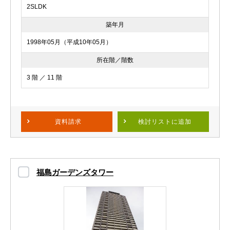
2SLDK
築年月
1998年05月（平成10年05月）
所在階／階数
3 階 ／ 11 階
資料請求
検討リスト
に追加
福島ガーデンズタワー