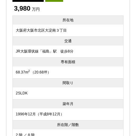
3,980
万円
所在地
大阪府大阪市北区大淀南３丁目
交通
JR大阪環状線「福島」駅 徒歩8分
専有面積
2
68.37m
（20.68坪）
間取り
2SLDK
築年月
1996年12月（平成8年12月）
所在階／階数
2 階 ／ 8 階