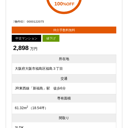
100
%OFF
〔物件ID〕 0000122075
仲介手数料無料
中古マンション
値下げ
2,898
万円
所在地
大阪府大阪市福島区福島３丁目
交通
JR東西線「新福島」駅 徒歩6分
専有面積
2
61.32m
（18.54坪）
間取り
3LDK