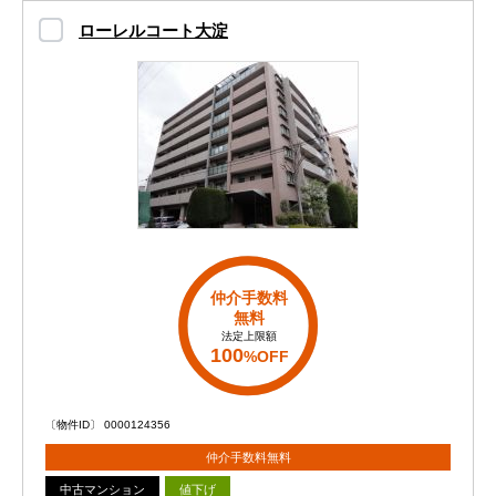
ローレルコート大淀
仲介手数料
無料
法定上限額
100
%OFF
〔物件ID〕 0000124356
仲介手数料無料
中古マンション
値下げ